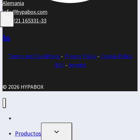
Alemania
info@hypabox.com
+49 221 165331-33
Terms and
Conditions
-
Privacy Policy
-
Cookie Policy
(EU)
-
Imprint
© 2026 HYPABOX
Inicio
Alternar
Productos
Menú