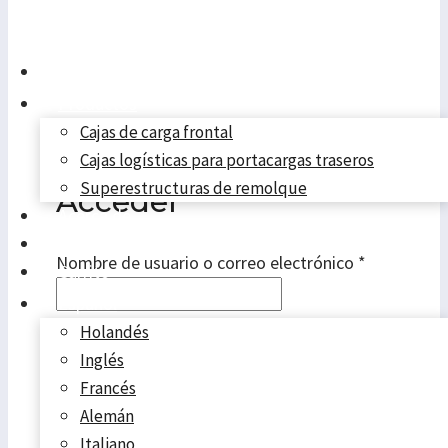
Inicio
Productos
Cajas de carga frontal
Cajas logísticas para portacargas traseros
Superestructuras de remolque
Acceder
Acerca de
Ponte en contacto con
Obligatori
Nombre de usuario o correo electrónico
*
Carrito
Español
Holandés
Obligatorio
Contraseña
*
Inglés
Francés
Recuérdame
Acceso
Alemán
Italiano