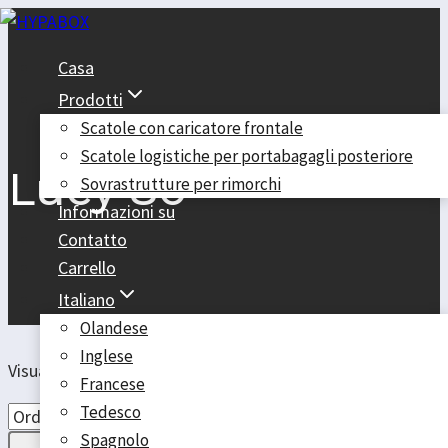
Salta
al
Casa
contenuto
Prodotti
Scatole con caricatore frontale
Scatole logistiche per portabagagli posteriore
Lucy 80
Sovrastrutture per rimorchi
Informazioni su
Contatto
Carrello
Italiano
Olandese
Inglese
Visualizzazione del risultato
Francese
Tedesco
Spagnolo