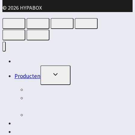
© 2026 HYPABOX
Home
Schakelen
Producten
Naar
Kindermenu
Voorlader dozen
Logistieke boxen voor ladingdragers
achterin
Opbouw van aanhangwagens
Over
Neem contact op met