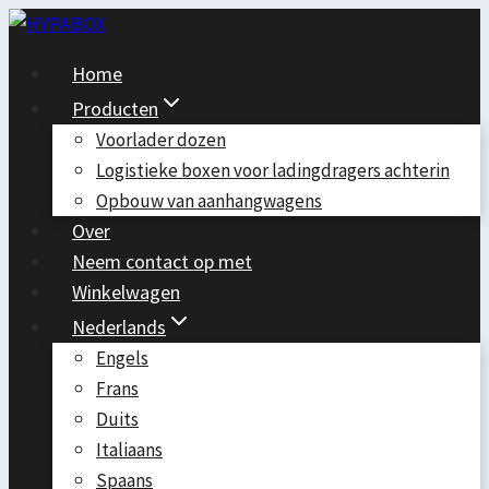
Doorgaan
naar
Home
inhoud
Producten
Voorlader dozen
Logistieke boxen voor ladingdragers achterin
Opbouw van aanhangwagens
Over
Neem contact op met
Winkelwagen
Nederlands
Engels
Frans
Duits
Italiaans
Spaans